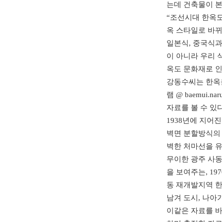
는데 건축물이 본
“조선시대 한옥도
옥 스타일로 바뀌
일본식, 중국식과
이 아니라 우리 
옥도 문화재로 
강동수씨는 한옥을
램 @ baemui
자료를 볼 수 있다
1938년에 지어
벽면 분할방식의 
벽한 처마선을 유
무이한 광주 사동 
을 보여주는, 1
동 재개발지역 한
남겨 도시, 나아
이같은 자료를 