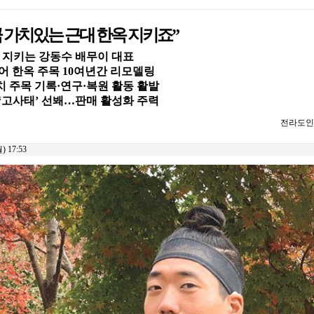
 가치있는 근대 한옥 지키죠”
 지키는 강동수 배무이 대표
어 한옥 주목 10여년간 리모델링
 주목 기록·연구·복원 활동 활발
‘고사태’ 선봬…판매 활성화 주력
전라도인 ad
 17:53