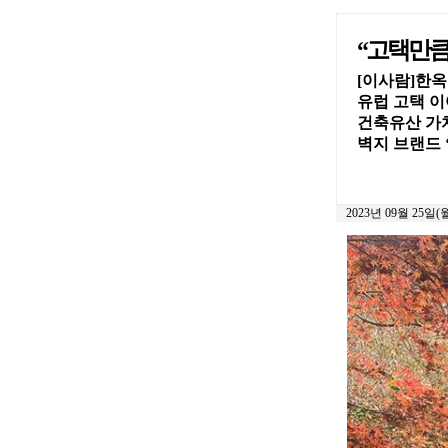
“고택만큼
[이사람]한옥
유럽 고택 이
건축유산 가치
벽지 브랜드 
2023년 09월 25일(월)