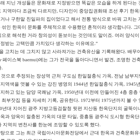
래 지닌 개성들은 문화재로 지정받으면 똑같은 모습을 하게 된다는 
 지역마다 조금씩 다르지만, 디자인이 중앙집권화돼 조선 후기 한옥
거나 구한말 친일파의 집이었다고 해서 전통 방식으로 바꿔 고치는 
 섞인 한옥이 문화를 주체적으로 수용했던 흔적이라 생각합니다. 그
식으로 해석한 거라 창의성이 돋보이는 것인데도 말이죠. 여러 양식이
인정받는 고택만큼 가치있다 생각하는 이유예요.”
 고치는 데 그치지 않고 사라져가는 건축유산을 기록해왔다. 배무이
.naru·페이스북 baemui)에는 그가 전국을 돌아다니면서 발견, 조명한 
.
진 것으로 추정되는 장성역 근처 구도심 한일절충식 가옥, 전남 남부
지역색을 엿볼 수 있는 강진 병영의 1944년 한일절충식 가옥, 1945
지하고 있는 담양 국쾌남 가옥, 1950년대 이전에 만들어진 4층 중
최부잣집 등을 자세히 기록, 공유한다. 1972부터 1975년까지 볼 수
970년대 지어진 광주 지방고등검찰청 뒷편 지산동 한옥단지의 굴뚝이
옥과 양옥이 절충된 가옥의 대문 타일, 중흥동 광주식 도시형 한옥
가 지역의 변천사를 한눈에 조망할 수 있도록 했다.
바탕으로 그는 최근 국립아시아문화전당에서 근대 한옥과 건축문화유