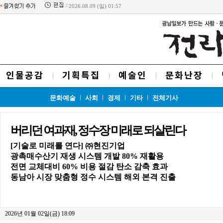
2026.08.09 (일) 01:57
인물공감
기획특집
예술인
문화난장
문화예술
사회
경제
기타
전체기사
버리던 여과재, 정수장 미래로 되살린다
[기술로 미래를 연다] ㈜현진기업
광촉매수산기 재생 시스템 개발 80% 재활용
전면 교체대비 60% 비용 절감 탄소 감축 효과
동남아 시장 맞춤형 정수 시스템 해외 본격 진출
2026년 01월 02일(금) 18:09