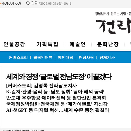
2026.08.09 (일) 19:41
인물공감
기획특집
예술인
문화난장
커버스토리
클릭인터뷰
예인대담
현장사람
전체기사
세계와 경쟁 ‘글로벌 전남도정’ 이끌겠다
[커버스토리] 김영록 전라남도지사
K-컬쳐·관광·음식 등 ‘남도 정취’ 담아 해외 공략
반도체·우주항공·데이터센터 등 첨단산업 본격화
국제정원박람회·전국체전 등 ‘메가이벤트’ 자신감
AI·챗GPT 등 디지털 혁신…세계 수준 행정 펼칠터