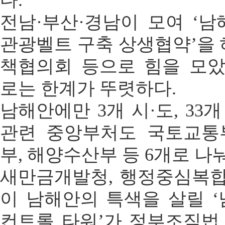
다.
전남·부산·경남이 모여 ‘
관광벨트 구축 상생협약’을 
책협의회 등으로 힘을 모
로는 한계가 뚜렷하다.
남해안에만 3개 시·도, 33개
관련 중앙부처도 국토교통
부, 해양수산부 등 6개로 나
새만금개발청, 행정중심복
이 남해안의 특색을 살릴 
컨트롤 타워’가 정부조직법