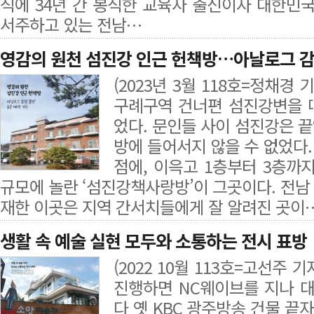
직에 34년 간 봉직한 교육자 출신이자 대한
서주하고 있는 전남…
영감의 원천 섬진강 인근 헌책방…아날로그 감성
(2023년 3월 118호=정채경 기자
구례구역 건너편 섬진강변을 따
었다. 문인들 사이 섬진강은 
방에 들어서지 않을 수 없었다
점에, 이윽고 1층부터 3층까
규모에 놀란 ‘섬진강책사랑방’이 그곳이다. 전남
재한 이곳은 지역 간서치들에게 잘 알려진 곳이
생활 속 예술 실현 모두와 소통하는 전시 표방
(2022 10월 113호=고선주
진행하면 NC웨이브를 지나 
다 옛 KBC 광주방송 건물 끝