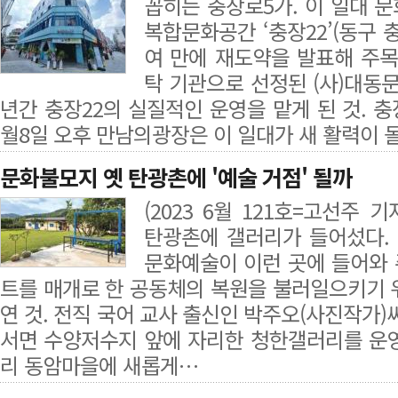
꼽히는 충장로5가. 이 일대 
복합문화공간 ‘충장22’(동구 충
여 만에 재도약을 발표해 주목
탁 기관으로 선정된 (사)대동
년간 충장22의 실질적인 운영을 맡게 된 것. 충
월8일 오후 만남의광장은 이 일대가 새 활력이
문화불모지 옛 탄광촌에 '예술 거점' 될까
(2023 6월 121호=고선주
탄광촌에 갤러리가 들어섰다.
문화예술이 이런 곳에 들어와
트를 매개로 한 공동체의 복원을 불러일으키기 
연 것. 전직 국어 교사 출신인 박주오(사진작가)씨
서면 수양저수지 앞에 자리한 청한갤러리를 운
리 동암마을에 새롭게…