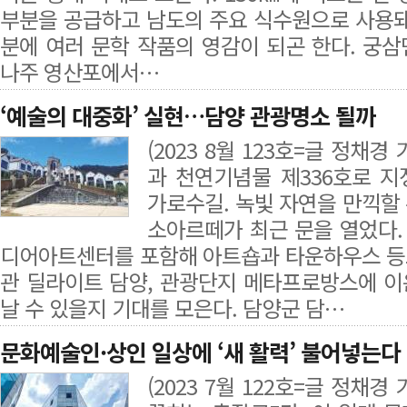
부분을 공급하고 남도의 주요 식수원으로 사용돼
분에 여러 문학 작품의 영감이 되곤 한다. 궁
나주 영산포에서…
‘예술의 대중화’ 실현…담양 관광명소 될까
(2023 8월 123호=글 정채
과 천연기념물 제336호로 
가로수길. 녹빛 자연을 만끽할
소아르떼가 최근 문을 열었다
디어아트센터를 포함해 아트숍과 타운하우스 등
관 딜라이트 담양, 관광단지 메타프로방스에 
날 수 있을지 기대를 모은다. 담양군 담…
문화예술인·상인 일상에 ‘새 활력’ 불어넣는다
(2023 7월 122호=글 정채