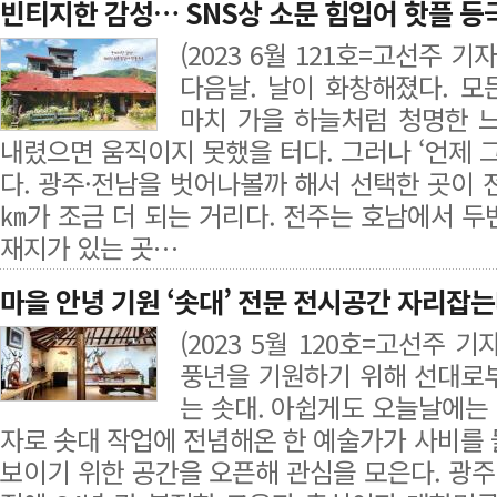
빈티지한 감성… SNS상 소문 힘입어 핫플 등
(2023 6월 121호=고선주 
다음날. 날이 화창해졌다. 
마치 가을 하늘처럼 청명한 
내렸으면 움직이지 못했을 터다. 그러나 ‘언제 
다. 광주·전남을 벗어나볼까 해서 선택한 곳이 
㎞가 조금 더 되는 거리다. 전주는 호남에서 두
재지가 있는 곳…
마을 안녕 기원 ‘솟대’ 전문 전시공간 자리잡
(2023 5월 120호=고선주 
풍년을 기원하기 위해 선대로
는 솟대. 아쉽게도 오늘날에는
자로 솟대 작업에 전념해온 한 예술가가 사비를 
보이기 위한 공간을 오픈해 관심을 모은다. 광