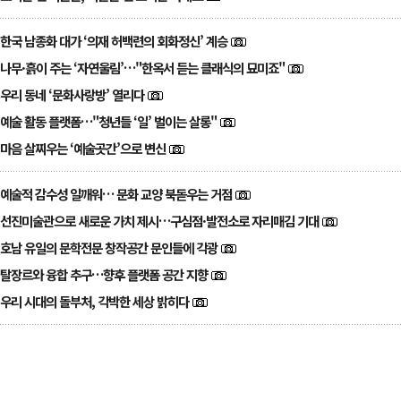
한국 남종화 대가 ‘의재 허백련의 회화정신’ 계승
나무·흙이 주는 ‘자연울림’…"한옥서 듣는 클래식의 묘미죠"
우리 동네 ‘문화사랑방’ 열리다
예술 활동 플랫폼…"청년들 ‘일’ 벌이는 살롱"
마음 살찌우는 ‘예술곳간’으로 변신
예술적 감수성 일깨워… 문화 교양 북돋우는 거점
선진미술관으로 새로운 가치 제시…구심점·발전소로 자리매김 기대
호남 유일의 문학전문 창작공간 문인들에 각광
탈장르와 융합 추구…향후 플랫폼 공간 지향
우리 시대의 돌부처, 각박한 세상 밝히다