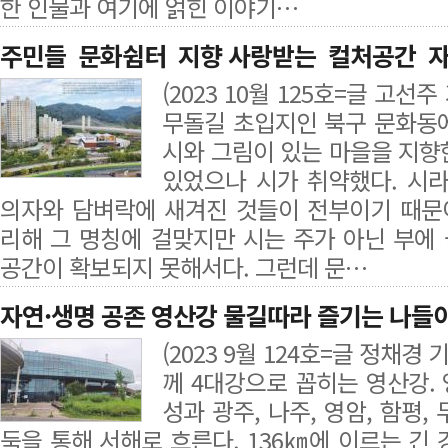
한 인물과 여기에 얽힌 이야기…
주민들 문화쉼터 지향 사랑받는 컬처공간 
(2023 10월 125호=글 고
무돌길 초입지인 북구 문화동
시와 그림이 있는 마을을 지향
있었으나 시가 취약했다. 시
의자와 담벼락에 새겨진 것들이 전부이기 때문이
리해 그 명칭에 걸맞지만 시는 주가 아닌 부에
공간이 확보되지 못해서다. 그런데 문…
자연·생명 공존 영산강 물길따라 즐기는 나들
(2023 9월 124호=글 정채경
께 4대강으로 꼽히는 영산강.
성과 광주, 나주, 영암, 함평,
둑을 통해 서해로 흐른다. 136㎞에 이르는 긴