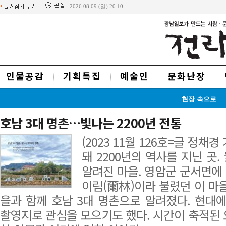
2026.08.09 (일) 20:10
인물공감
기획특집
예술인
문화난장
현장 속으로
호남 3대 명촌…빛나는 2200년 전통
(2023 11월 126호=글 정채
돼 2200년의 역사를 지닌 곳
알려진 마을. 영암군 군서면에
이림(爾林)이라 불렸던 이 마
을과 함께 호남 3대 명촌으로 알려졌다. 현대에
촬영지로 관심을 모으기도 했다. 시간이 축적된 