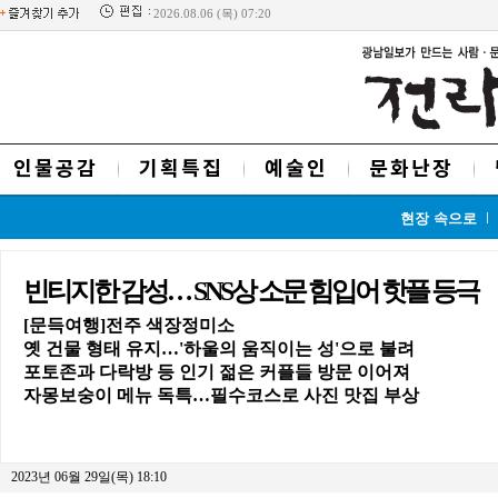
2026.08.06 (목) 07:20
인물공감
기획특집
예술인
문화난장
현장 속으로
빈티지한 감성… SNS상 소문 힘입어 핫플 등극
[문득여행]전주 색장정미소
옛 건물 형태 유지…'하울의 움직이는 성'으로 불려
포토존과 다락방 등 인기 젊은 커플들 방문 이어져
자몽보숭이 메뉴 독특…필수코스로 사진 맛집 부상
2023년 06월 29일(목) 18:10