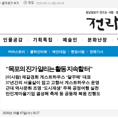
2026.08.11 (화) 04:50
인물공감
기획특집
예술인
문화난장
커버스토리
클릭인터뷰
예인대담
현장사람
전체기사
"목포의 진가 알리는 활동 지속할 터"
[이사람] 제갈경희 게스트하우스 ‘달꾸메’ 대표
37년간의 서울살이 접고 고향서 게스트하우스 운영
근대 역사문화 조명 ‘도시재생’ 주목 공정여행 실천
만인계마을기업 결성해 축제 등 공동체 복원 진행도
2020년 10월 07일(수) 18:27