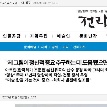
2026.08.08 (토) 23:18
인물공감
기획특집
예술인
문화난장
문화예술
사회
경제
기타
전체기사
"제 그림이 정신적 풍요 추구하는 데 도움 됐으면
아트인(한국화가 조문현)심산유곡의 산수 풍경 따라 그리며 
‘명상’ 주제 15년째 달항아리 작업, 전통 정서 투영
"미술 한길 가는 것이 중요…회화사 발전에 일조를"
2020년 12월 28일(월) 15:52