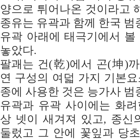
양으로 튀어나온 것이라고 
종유는 유곽과 함께 한국 범
유곽 아래에 태극기에서 볼 
놓았다.
팔괘는 건(乾)에서 곤(坤)
연 구성의 여덟 가지 기본요
종에 사용한 것은 능가사 범
유곽과 유곽 사이에는 화려
상 넷이 새겨져 있고, 종신
둘렀고 그 안에 꽃잎과 당초