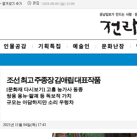
2026.08.09 (일) 15:00
인물공감
기획특집
예술인
문화난장
조선 최고 주종장 김애립 대표작품
[문화재 다시보기] 고흥 능가사 동종
쌍용 용뉴·팔괘 등 독보적 가치
규모는 아담하지만 소리 우렁차
2021년 11월 04일(목) 17:43