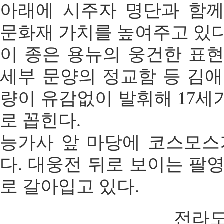
아래에 시주자 명단과 함
문화재 가치를 높여주고 있다
이 종은 용뉴의 웅건한 표현
세부 문양의 정교함 등 김애
량이 유감없이 발휘해 17세
로 꼽힌다.
능가사 앞 마당에 코스모스
다. 대웅전 뒤로 보이는 팔
로 갈아입고 있다.
전라도인 