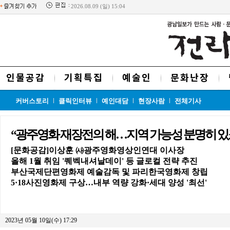
2026.08.09 (일) 15:04
인물공감
기획특집
예술인
문화난장
커버스토리
클릭인터뷰
예인대담
현장사람
전체기사
“광주영화 재장전의 해…지역 가능성 분명히 있
[문화공감]이상훈 ㈔광주영화영상인연대 이사장
올해 1월 취임 '퀘벡내셔날데이' 등 글로컬 전략 추진
부산국제단편영화제 예술감독 및 파리한국영화제 창립
5·18사진영화제 구상…내부 역량 강화·세대 양성 '최선'
2023년 05월 10일(수) 17:29