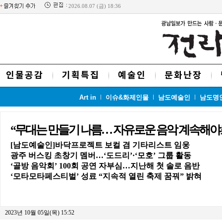
2026.08.07 (금) 18:36
인물공감
기획특집
예술인
문화난장
Art in
이슈&화제인물
남도예술인
남도명
“무대는 만들기 나름… 자유로운 음악 계속해야
[남도예술인]바닥프로젝트 보컬 겸 기타리스트 임웅
광주 버스킹 초창기 멤버…‘도드리’·‘모호’ 그룹 활동
‘골방 음악회’ 100회 공연 자부심…지난해 첫 솔로 음반
‘모타모타페스티벌’ 성료 “지속적 열린 축제 꿈꿔” 밝혀
2023년 10월 05일(목) 15:52