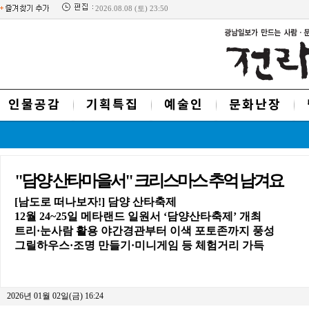
2026.08.08 (토) 23:50
인물공감
기획특집
예술인
문화난장
"담양 산타마을서" 크리스마스 추억 남겨요
[남도로 떠나보자!] 담양 산타축제
12월 24~25일 메타랜드 일원서 ‘담양산타축제’ 개최
트리·눈사람 활용 야간경관부터 이색 포토존까지 풍성
그릴하우스·조명 만들기·미니게임 등 체험거리 가득
2026년 01월 02일(금) 16:24