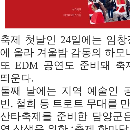
축제 첫날인 24일에는 임
에 올라 겨울밤 감동의 하모
또 EDM 공연도 준비돼 
띄운다.
둘째 날에는 지역 예술인 
빈, 철희 등 트로트 무대를 만
산타축제를 준비한 담양군은
역 상생을 위한 ‘축제 한마당